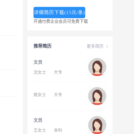
详细简历下载(15元/条)
开通付费企业会员可免费下载
推荐简历
更多简历
文员
沈女士
·
大专
姚女士
·
大专
文员
王女士
·
本科