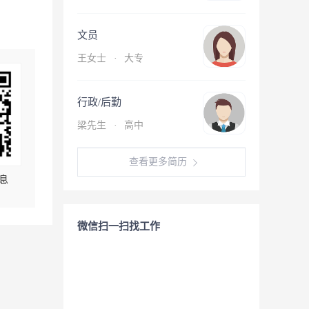
文员
王女士
·
大专
行政/后勤
梁先生
·
高中
查看更多简历
息
微信扫一扫找工作