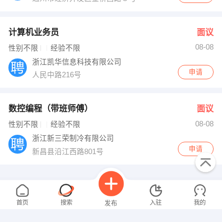
计算机业务员
面议
08-08
性别不限
经验不限
浙江凯华信息科技有限公司
申请
人民中路216号
数控编程（带班师傅）
面议
08-08
性别不限
经验不限
浙江新三荣制冷有限公司
申请
新昌县沿江西路801号
主办会计
面议
08-08
性别不限
经验不限
首页
搜索
入驻
我的
发布
新昌三联家电有限公司