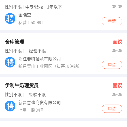
08-08
出纳
保险
性别不限
中专/技校
1年以下
金晓莹
编辑
法律
申请
私营
50-99
保洁
贸易采购
仓库管理
面议
跟单
理财顾问
08-08
性别不限
经验不限
浙江非特轴承有限公司
其他职位
申请
新昌青山工业园区（拔茅加油站边）
伊利牛奶理货员
面议
08-08
性别不限
经验不限
新昌意盛商贸有限公司
申请
七星一路84号