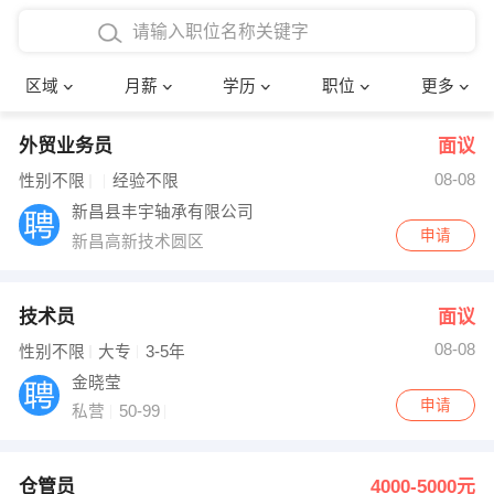
4000-5000元
本科
行政后勤
建筑装潢
确定
区域
月薪
学历
职位
更多
5000-8000元
硕士
销售岗位
教师
外贸业务员
面议
8000-12000元
博士
文员
护士
08-08
性别不限
经验不限
12000-20000元
财务会计
传单派发
新昌县丰宇轴承有限公司
申请
新昌高新技术圆区
其他
超市零售
促销导购
网络IT
保健按摩
技术员
面议
08-08
性别不限
大专
3-5年
快递员
前台接待
金晓莹
申请
私营
50-99
收银员
技术员/工程师
水电/机修
部门经理
仓管员
4000-5000元