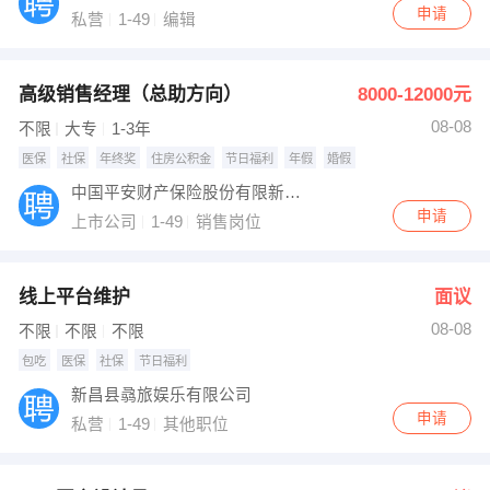
申请
私营
1-49
编辑
高级销售经理（总助方向）
8000-12000元
08-08
不限
大专
1-3年
医保
社保
年终奖
住房公积金
节日福利
年假
婚假
中国平安财产保险股份有限新昌支公司
申请
上市公司
1-49
销售岗位
线上平台维护
面议
08-08
不限
不限
不限
包吃
医保
社保
节日福利
新昌县骉旅娱乐有限公司
申请
私营
1-49
其他职位